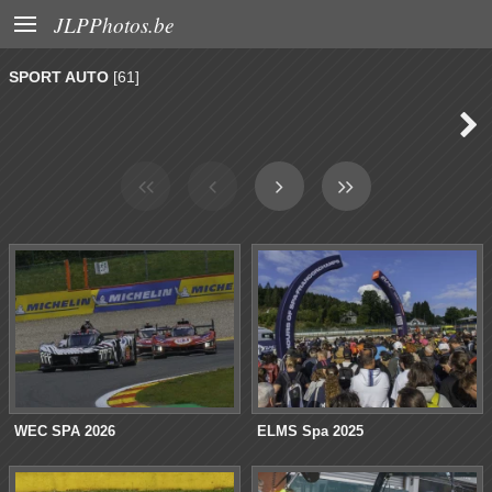

JLPPhotos.be
SPORT AUTO
[61]

WEC SPA 2026
ELMS Spa 2025