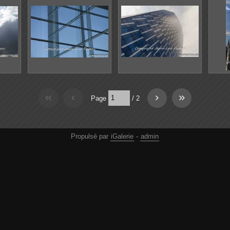
Page
/
2
Propulsé par
iGalerie
-
admin