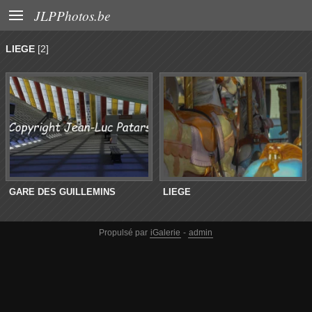

JLPPhotos.be
LIEGE
[2]
GARE DES GUILLEMINS
LIEGE
Propulsé par
iGalerie
-
admin