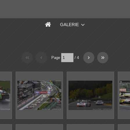
GALERIE
Page
/
4