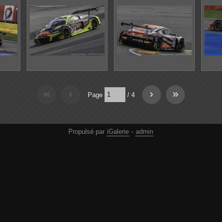
Page
/
4
Propulsé par
iGalerie
-
admin