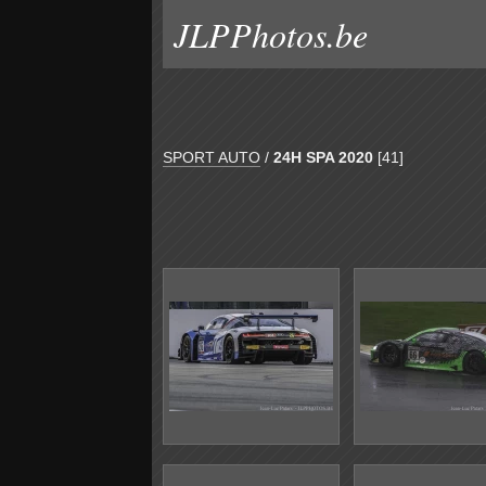
JLPPhotos.be
SPORT AUTO
/
24H SPA 2020
[41]