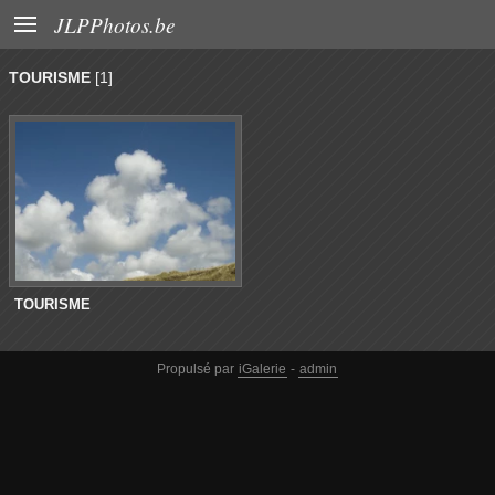

JLPPhotos.be
TOURISME
[1]
TOURISME
Propulsé par
iGalerie
-
admin