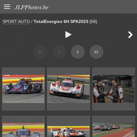

JLPPhotos.be
SPORT AUTO
/
TotalEnergies 6H SPA2023
[68]

