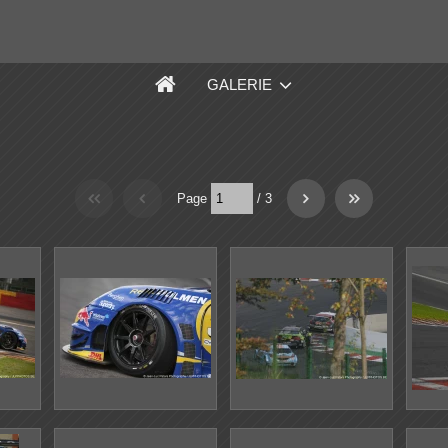
GALERIE
Page
/
3