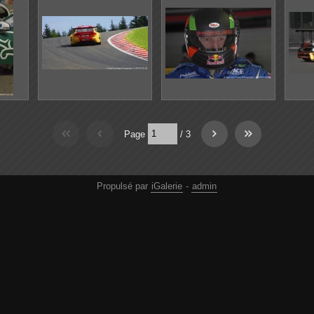
Page
/
3
Propulsé par
iGalerie
-
admin