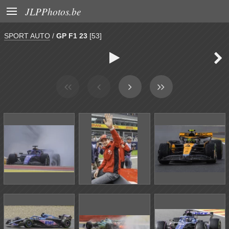

JLPPhotos.be
SPORT AUTO
/
GP F1 23
[53]

