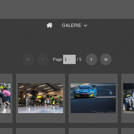
GALERIE
Page
/
5