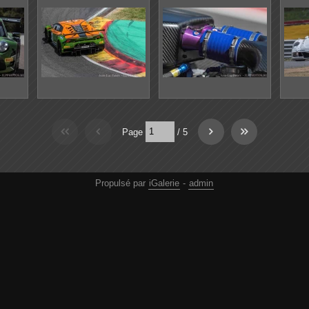
Page
/
5
Propulsé par
iGalerie
-
admin