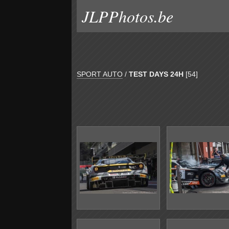
JLPPhotos.be
SPORT AUTO
/
TEST DAYS 24H
[54]